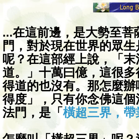
...
在這前邊，是大勢至菩
門，對於現在世界的眾生
呢？在這部經上說，「末
道。」十萬曰億，這很多
得道的也沒有。那怎麼辦
得度」，只有你念佛這個
法門，是「
橫超三界，帶